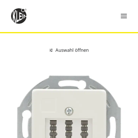
Auswahl öffnen
Home
Clear all
K55®BBwhite®
Telefondose
Produkte
Technik
Händler
Über uns
Kontakt