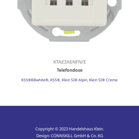
Search
Login / Register
KTAE3X6NFN/E
Telefondose
K55®BBwhite®
,
K55®
,
Klein SI® Alpin
,
Klein SI® Creme
Copyright © 2023 Handelshaus Klein.
Design:
CONNSKILL GmbH & Co. KG