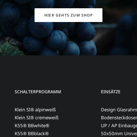
HIER GEHTS ZUM SHOP
SCHALTERPROGRAMM
EINSÄTZE
Klein SI® alpinweiß
Design Glasrah
Klein SI® cremeweiß
Bodensteckdose
K55® BBwhite®
UP / AP Einbaug
K55® BBblack®
50x50mm Univer