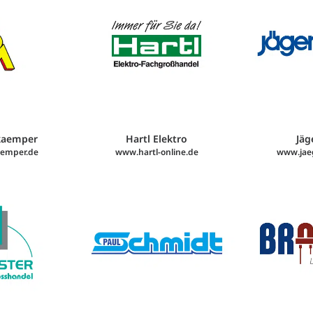
kaemper
Hartl Elektro
Jä
emper.de
www.hartl-online.de
www.jaeg