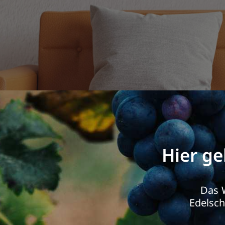
Hier ge
Das
Edelsc