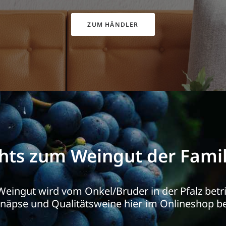
ZUM HÄNDLER
hts zum Weingut der Famil
Weingut
wird
vom
Onkel/Bruder
in
der
Pfalz
betr
hnäpse
und
Qualitätsweine
hier
im
Onlineshop
be