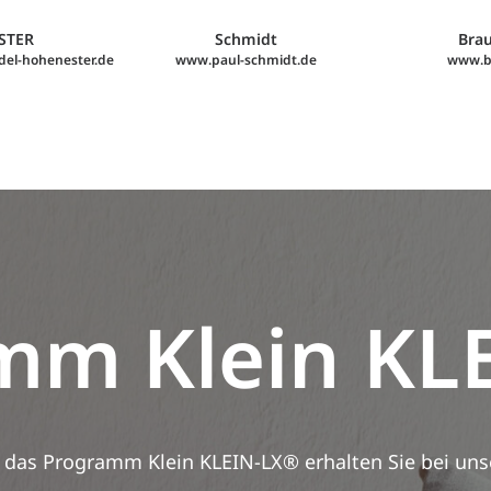
STER
Schmidt
Brau
del-hohenester.de
www.paul-schmidt.de
www.br
amm
Klein
KL
 das Programm Klein KLEIN-LX® erhalten Sie bei uns