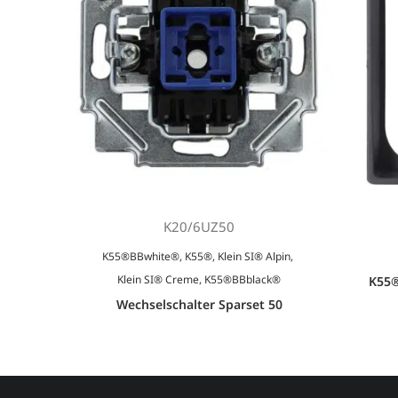
K20/6UZ50
K55®BBwhite®
,
K55®
,
Klein SI® Alpin
,
Klein SI® Creme
,
K55®BBblack®
K55®
Wechselschalter Sparset 50