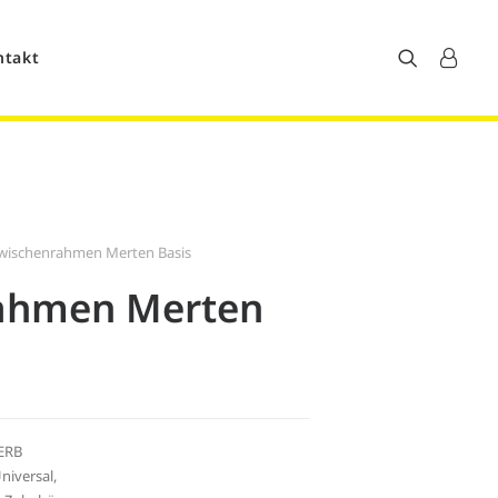
ntakt
wischenrahmen Merten Basis
ahmen Merten
ERB
iversal
,