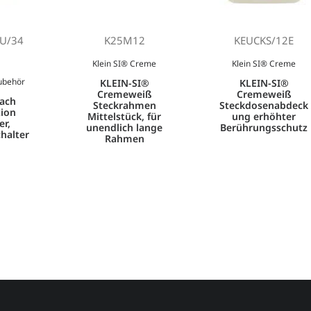
U/34
K25M12
KEUCKS/12E
Klein SI® Creme
Klein SI® Creme
ubehör
KLEIN-SI®
KLEIN-SI®
Cremeweiß
Cremeweiß
fach
Steckrahmen
Steckdosenabdeck
ion
Mittelstück, für
ung erhöhter
er,
unendlich lange
Berührungsschutz
halter
Rahmen