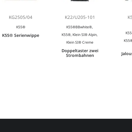
KG2505/04
K22/U205-101
K
K55®
K55®BBwhite®
,
K55
K55®
,
Klein SI® Alpin
,
K55® Serienwippe
K55
Klein SI® Creme
Doppeltaster zwei
Jalou
Strombahnen