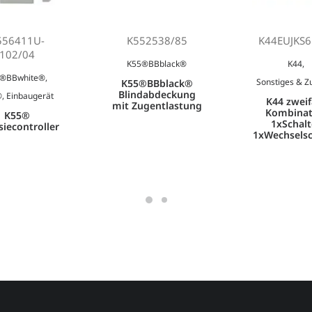
556411U-
K552538/85
K44EUJKS6
102/04
K55®BBblack®
K44
,
®BBwhite®
,
Sonstiges & Z
K55®BBblack®
Blindabdeckung
®
,
Einbaugerät
K44 zwei
mit Zugentlastung
Kombinat
K55®
1xSchalt
siecontroller
1xWechselsc