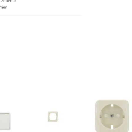
& Zubehör
hmen