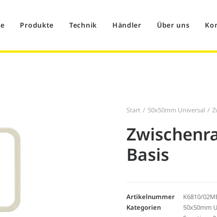
e
Produkte
Technik
Händler
Über uns
Ko
Start
50x50mm Universal
Z
Zwischenr
Basis
Artikelnummer
K6810/02M
Kategorien
50x50mm Un