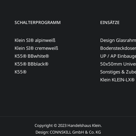
SCHALTERPROGRAMM
EINSÄTZE
Klein SI® alpinweiß
Design Glasrah
Klein SI® cremeweiß
Bodensteckdose
K55® BBwhite®
UP / AP Einbaug
K55® BBblack®
50x50mm Univer
K55®
Sonstiges & Zub
Klein KLEIN-LX®
Copyright © 2023 Handelshaus Klein.
Design:
CONNSKILL GmbH & Co. KG