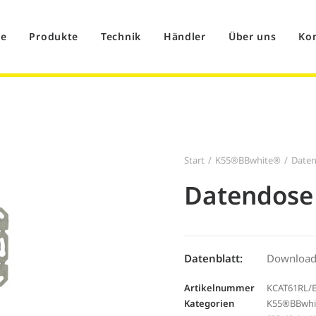
e
Produkte
Technik
Händler
Über uns
Ko
Start
K55®BBwhite®
Daten
Datendose 
Datenblatt:
Downloa
Artikelnummer
KCAT61RL/
Kategorien
K55®BBwhi