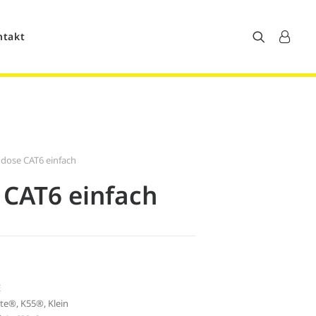
ntakt
dose CAT6 einfach
CAT6 einfach
d
E
te®
,
K55®
,
Klein