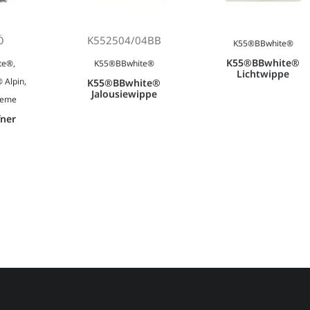
Ö
K552504/04BB
K55®BBwhite®
K55®BBwhite®
te®
,
K55®BBwhite®
Lichtwippe
® Alpin
,
K55®BBwhite®
Jalousiewippe
reme
fner