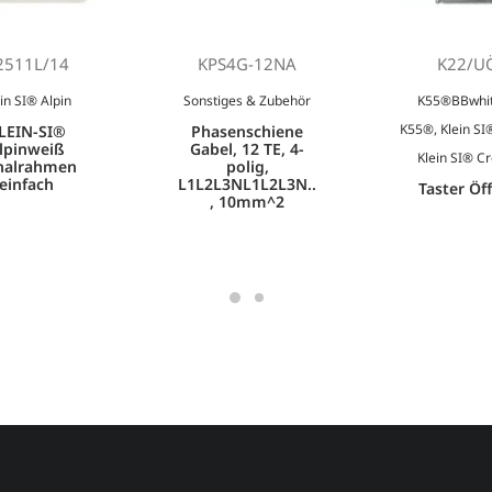
2511L/14
KPS4G-12NA
K22/U
in SI® Alpin
Sonstiges & Zubehör
K55®BBwhi
K55®
,
Klein SI
LEIN-SI®
Phasenschiene
lpinweiß
Gabel, 12 TE, 4-
Klein SI® C
nalrahmen
polig,
einfach
L1L2L3NL1L2L3N..
Taster Öf
, 10mm^2