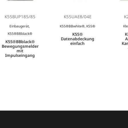
K55BUP185/85
K55UAE8/04E
K
Einbaugerät
,
K55®BBwhite®
,
K55®
Kle
K55®BBblack®
K55®
K
Datenabdeckung
A
K55®BBblack®
einfach
Ka
Bewegungsmelder
mit
Impulseingang