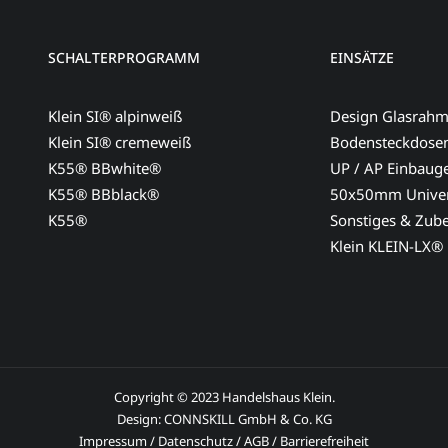
SCHALTERPROGRAMM
EINSÄTZE
Klein SI® alpinweiß
Design Glasrah
Klein SI® cremeweiß
Bodensteckdose
K55® BBwhite®
UP / AP Einbaug
K55® BBblack®
50x50mm Univer
K55®
Sonstiges & Zub
Klein KLEIN-LX®
Copyright © 2023 Handelshaus Klein.
Design:
CONNSKILL GmbH & Co. KG
Impressum
/
Datenschutz
/
AGB
/
Barrierefreiheit