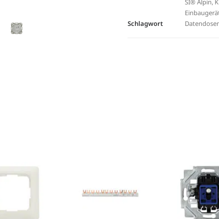
SI® Alpin
,
K
Einbaugerä
Schlagwort
Datendose