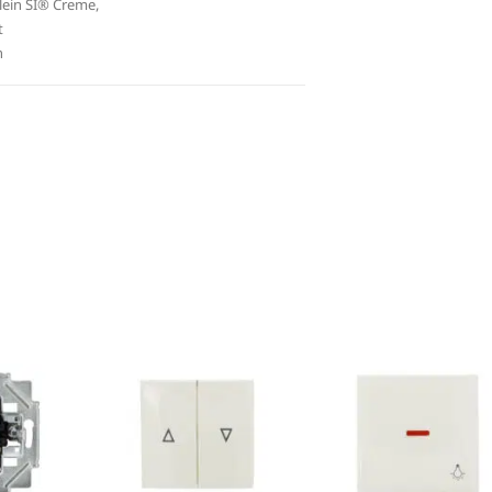
lein SI® Creme
,
t
n