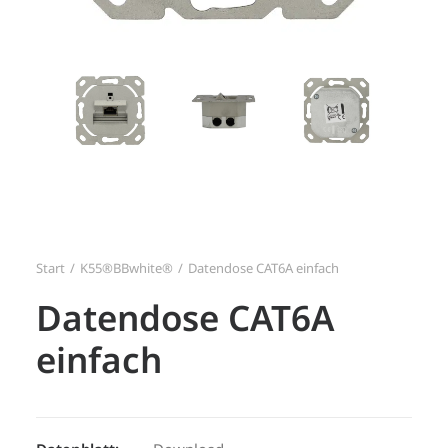
Search
Login / Register
Start
K55®BBwhite®
Datendose CAT6A einfach
Datendose CAT6A
einfach