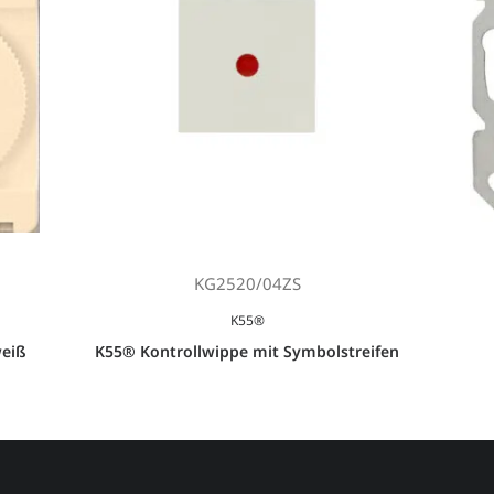
KG2520/04ZS
K55®
eiß
K55® Kontrollwippe mit Symbolstreifen