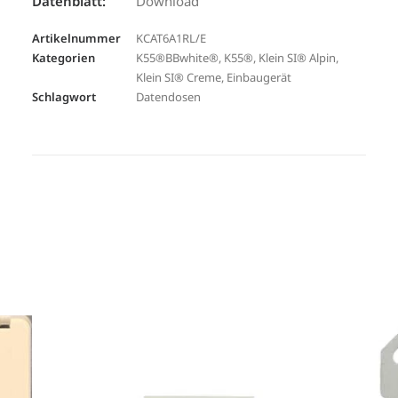
Datenblatt:
Download
Artikelnummer
KCAT6A1RL/E
Kategorien
K55®BBwhite®
,
K55®
,
Klein SI® Alpin
,
Klein SI® Creme
,
Einbaugerät
Schlagwort
Datendosen