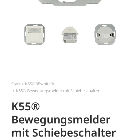
Search
Login / Register
Start
K55®BBwhite®
K55® Bewegungsmelder mit Schiebeschalter
K55®
Bewegungsmelder
mit Schiebeschalter