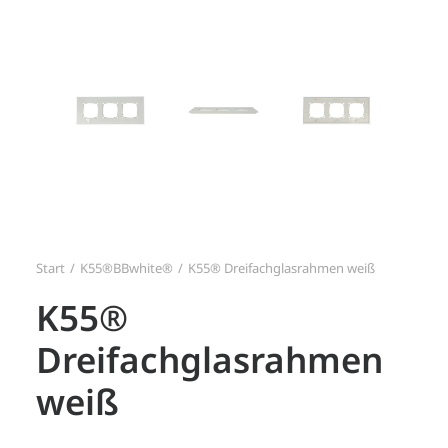
Search
Login / Register
Start
K55®BBwhite®
K55® Dreifachglasrahmen weiß
K55®
Dreifachglasrahmen
weiß