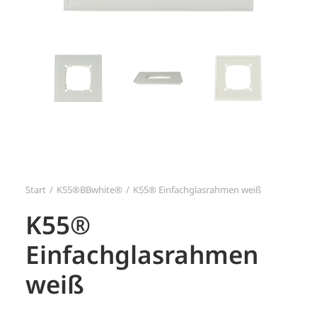
Search
Login / Register
Start
K55®BBwhite®
K55® Einfachglasrahmen weiß
K55®
Einfachglasrahmen
weiß