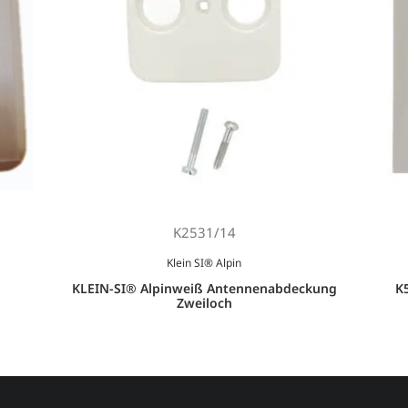
K2531/14
Klein SI® Alpin
l
KLEIN-SI® Alpinweiß Antennenabdeckung
K
Zweiloch