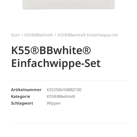
Search
Login / Register
Start
K55®BBwhite®
K55®BBwhite® Einfachwippe-Set
K55®BBwhite®
Einfachwippe-Set
Artikelnummer
K552506/04BBZ100
Kategorie
K55®BBwhite®
Schlagwort
Wippen