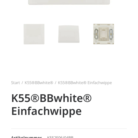
Search
Login / Register
Start
K55®BBwhite®
K55®BBwhite® Einfachwippe
K55®BBwhite®
Einfachwippe
Artikelnummer
K552506/04BB