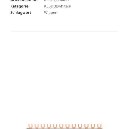
Kategorie
K55®BBwhite®
Schlagwort
Wippen