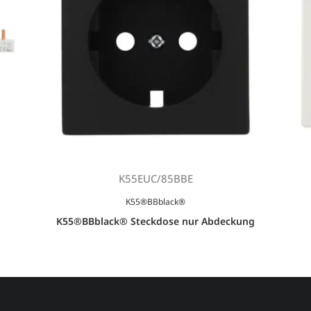
K55EUC/85BBE
K55®BBblack®
K55®BBblack® Steckdose nur Abdeckung