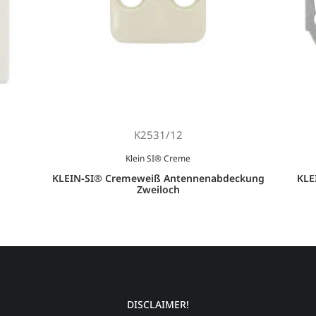
K2531/12
Klein SI® Creme
KLEIN-SI® Cremeweiß Antennenabdeckung
KLE
Zweiloch
DISCLAIMER!