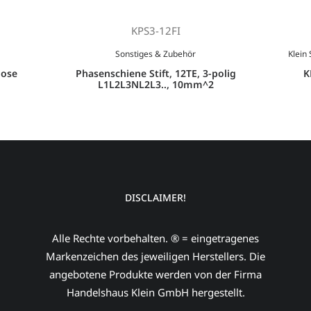
KPS3-12FI
Sonstiges & Zubehör
Klein 
dose
Phasenschiene Stift, 12TE, 3-polig
K
L1L2L3NL2L3.., 10mm^2
DISCLAIMER!
Alle Rechte vorbehalten. ® = eingetragenes
Markenzeichen des jeweiligen Herstellers. Die
angebotene Produkte werden von der Firma
Handelshaus Klein GmbH hergestellt.