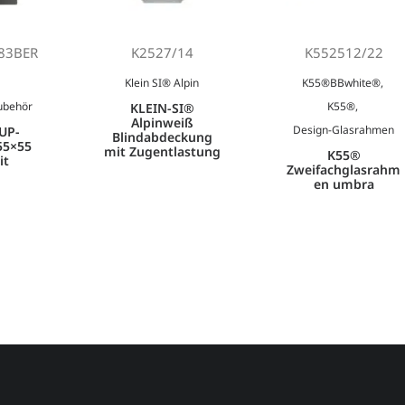
83BER
K2527/14
K552512/22
Klein SI® Alpin
K55®BBwhite®
,
ubehör
K55®
,
KLEIN-SI®
Alpinweiß
Design-Glasrahmen
UP-
Blindabdeckung
55×55
mit Zugentlastung
K55®
it
Zweifachglasrahm
en umbra