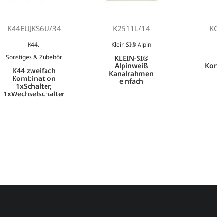
K44EUJKS6U/34
K2511L/14
K
K44
,
Klein SI® Alpin
Sonstiges & Zubehör
KLEIN-SI®
Alpinweiß
Kon
K44 zweifach
Kanalrahmen
Kombination
einfach
1xSchalter,
1xWechselschalter