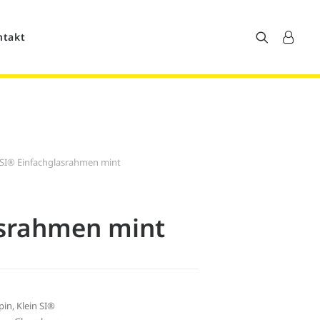
ntakt
SI® Einfachglasrahmen mint
asrahmen mint
pin
,
Klein SI®