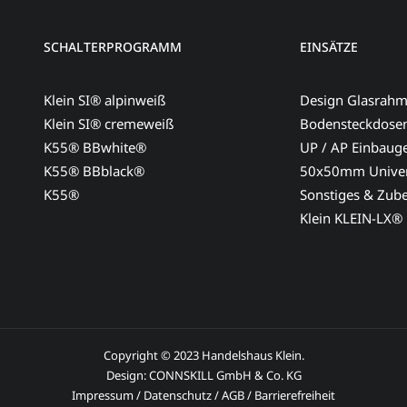
SCHALTERPROGRAMM
EINSÄTZE
Klein SI® alpinweiß
Design Glasrah
Klein SI® cremeweiß
Bodensteckdose
K55® BBwhite®
UP / AP Einbaug
K55® BBblack®
50x50mm Univer
K55®
Sonstiges & Zub
Klein KLEIN-LX®
Copyright © 2023 Handelshaus Klein.
Design:
CONNSKILL GmbH & Co. KG
Impressum
/
Datenschutz
/
AGB
/
Barrierefreiheit