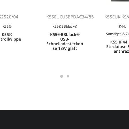
G2520/04
K55EUCUSBPDAC34/85
K55EUKJKS/
K55®
K55®BBblack®
K44
,
Sonstiges & Z
K55®
K55®BBblack®
trollwippe
USB-
K55 IP44 
Schnelladesteckdo
Steckdose 
se 18W glatt
anthraz