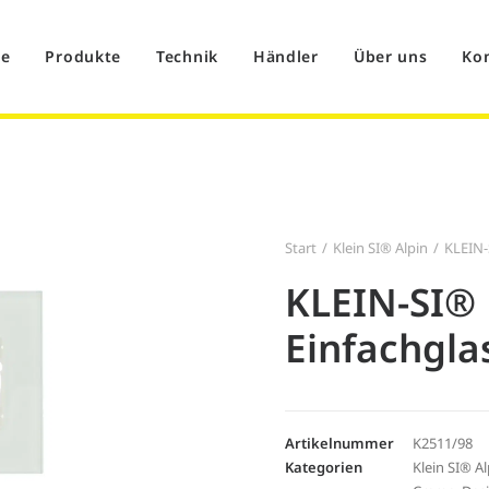
e
Produkte
Technik
Händler
Über uns
Ko
Start
Klein SI® Alpin
KLEIN-
KLEIN-SI®
Einfachgl
Artikelnummer
K2511/98
Kategorien
Klein SI® Al