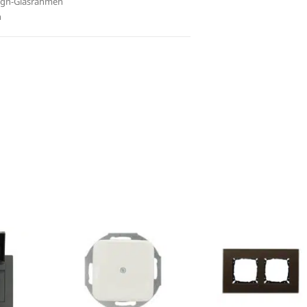
ign-Glasrahmen
n