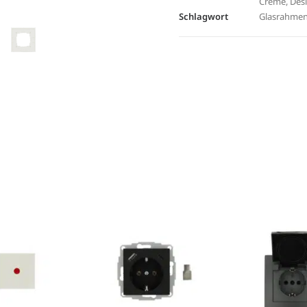
Creme
,
Des
Schlagwort
Glasrahme