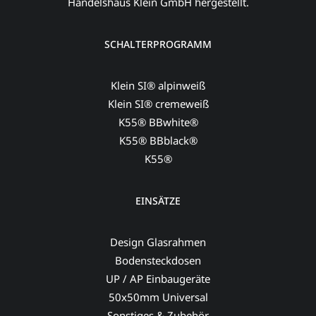
Handelshaus Klein GmbH hergestellt.
SCHALTERPROGRAMM
Klein SI® alpinweiß
Klein SI® cremeweiß
K55® BBwhite®
K55® BBblack®
K55®
EINSÄTZE
Design Glasrahmen
Bodensteckdosen
UP / AP Einbaugeräte
50x50mm Universal
Sonstiges & Zubehör