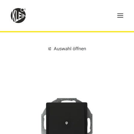
Auswahl öffnen
Home
Clear all
K55®BBblack®
Blindabdeckungen
Produkte
Technik
Händler
Über uns
Kontakt