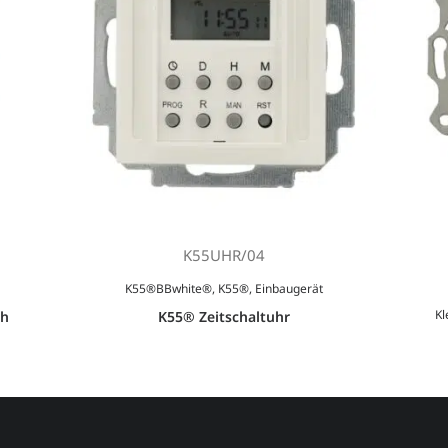
K55UHR/04
K55®BBwhite®
,
K55®
,
Einbaugerät
Kl
ch
K55® Zeitschaltuhr