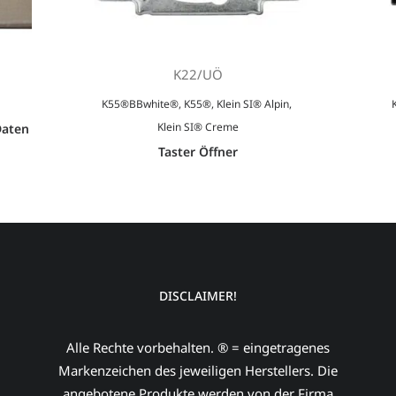
K22/UÖ
K55®BBwhite®
,
K55®
,
Klein SI® Alpin
,
Klein SI® Creme
Daten
Taster Öffner
DISCLAIMER!
Alle Rechte vorbehalten. ® = eingetragenes
Markenzeichen des jeweiligen Herstellers. Die
angebotene Produkte werden von der Firma