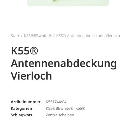
Search
Login / Register
Start
K55®BBwhite®
K55® Antennenabdeckung Vierloch
K55®
Antennenabdeckung
Vierloch
Artikelnummer
K551744/04
Kategorien
K55®BBwhite®
,
K55®
Schlagwort
Zentralscheiben