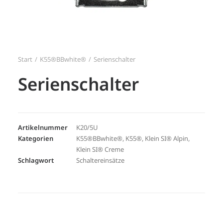
Search
Login / Register
Start
K55®BBwhite®
Serienschalter
Serienschalter
Artikelnummer
K20/5U
Kategorien
K55®BBwhite®
,
K55®
,
Klein SI® Alpin
,
Klein SI® Creme
Schlagwort
Schaltereinsätze