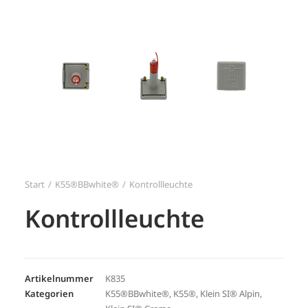
Search
Login / Register
Start
K55®BBwhite®
Kontrollleuchte
Kontrollleuchte
Artikelnummer
K835
Kategorien
K55®BBwhite®
,
K55®
,
Klein SI® Alpin
,