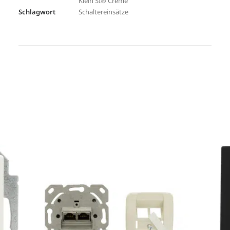
Klein SI® Creme
Schlagwort
Schaltereinsätze