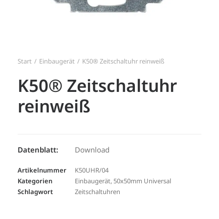
Search
Login / Register
Start
Einbaugerät
K50® Zeitschaltuhr reinweiß
K50® Zeitschaltuhr
reinweiß
Datenblatt:
Download
Artikelnummer
K50UHR/04
Kategorien
Einbaugerät
,
50x50mm Universal
Schlagwort
Zeitschaltuhren