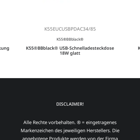
K55EUCUSBPDAC34/85
K55®BBblack®
kung
K55®BBblack® USB-Schnelladesteckdose
18W glatt
DISCLAIMER!
Alle Rechte vorbehalten. ® = eingetragenes
Markenzeichen des jeweiligen Herstellers. Die
angebotene Produkte werden von der Firma