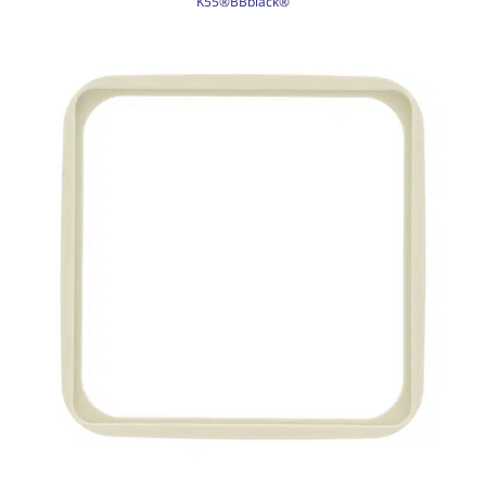
K55®BBblack®