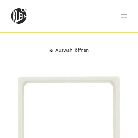
Auswahl öffnen
Home
Clear all
Adapterrahmen
Produkte
Technik
Händler
Über uns
Kontakt