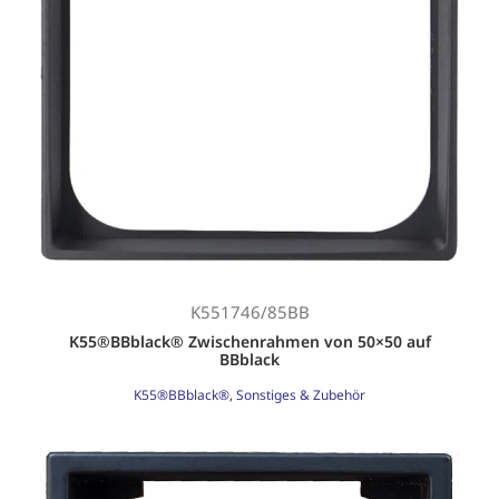
K551746/85BB
K55®BBblack® Zwischenrahmen von 50×50 auf
BBblack
K55®BBblack®
,
Sonstiges & Zubehör