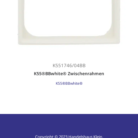
K551746/04BB
K55®BBwhite® Zwischenrahmen
K55®BBwhite®
Copyright © 2023 Handelshaus Klein.