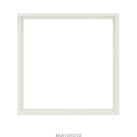
K6810/02GI